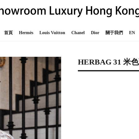
首頁
Hermès
Louis Vuitton
Chanel
Dior
關于我們
EN
HERBAG 31 
EN