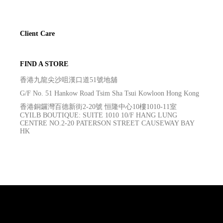
Client Care
FIND A STORE
香港九龍尖沙咀漢口道51號地舖
G/F No. 51 Hankow Road Tsim Sha Tsui Kowloon Hong Kong
香港銅鑼灣百德新街2-20號 恒隆中心10樓1010-11室
CYILB BOUTIQUE: SUITE 1010 10/F HANG LUNG
CENTRE NO.2-20 PATERSON STREET CAUSEWAY BAY
HK