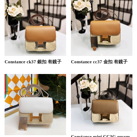
Constance ck37 銀扣 有鏡子
Constance cc37 金扣 有鏡子
Constance mini CC3G epsom