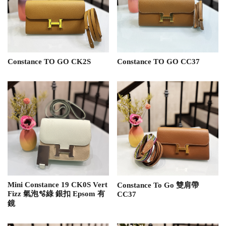
Constance TO GO CK2S
Constance TO GO CC37
Mini Constance 19 CK0S Vert
Constance To Go 雙肩帶
Fizz 氣泡🫧綠 銀扣 Epsom 有
CC37
鏡